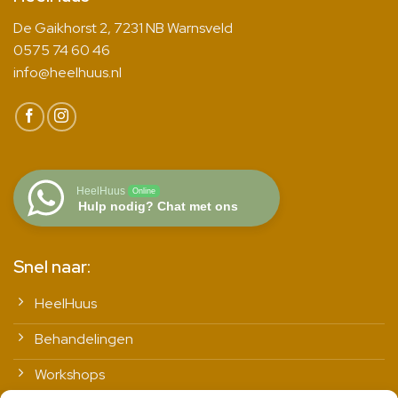
De Gaikhorst 2, 7231 NB Warnsveld
0575 74 60 46
info@heelhuus.nl
HeelHuus
Online
Hulp nodig? Chat met ons
Snel naar:
HeelHuus
Behandelingen
Workshops