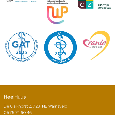
HeelHuus
De Gaikhorst 2, 7231 NB Warnsveld
0575 74 60 46