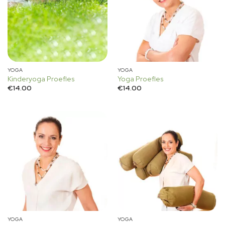
YOGA
YOGA
Kinderyoga Proefles
Yoga Proefles
€
14.00
€
14.00
YOGA
YOGA