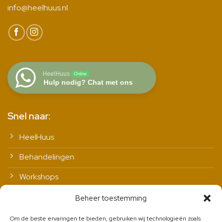
info@heelhuus.nl
HeelHuus
Online
Hulp nodig? Chat met ons
Snel naar:
HeelHuus
Behandelingen
Workshops
Vitale leefstijl
Beheer toestemming
Contact
Om de beste ervaringen te bieden, gebruiken wij technologieën zoals