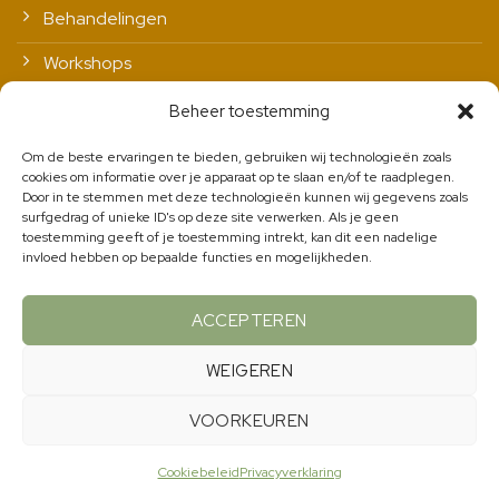
Behandelingen
Workshops
Vitale leefstijl
Beheer toestemming
Contact
Om de beste ervaringen te bieden, gebruiken wij technologieën zoals
cookies om informatie over je apparaat op te slaan en/of te raadplegen.
Door in te stemmen met deze technologieën kunnen wij gegevens zoals
surfgedrag of unieke ID's op deze site verwerken. Als je geen
Nieuwsbrief
toestemming geeft of je toestemming intrekt, kan dit een nadelige
invloed hebben op bepaalde functies en mogelijkheden.
Schrijf je in en we houden je op de hoogte.
ACCEPTEREN
INSCHRIJVEN
WEIGEREN
VOORKEUREN
Copyright 2026 ©
HeelHuus
|
Privacyverklaring
| Ontwerp &
Cookiebeleid
Privacyverklaring
bouw:
Reclamebureau Maakmeesters