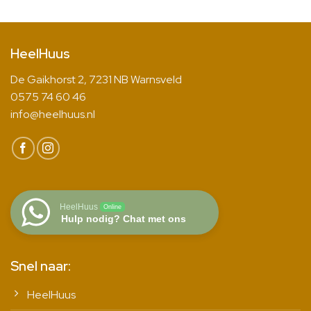
HeelHuus
De Gaikhorst 2, 7231 NB Warnsveld
0575 74 60 46
info@heelhuus.nl
HeelHuus
Online
Hulp nodig? Chat met ons
Snel naar:
HeelHuus