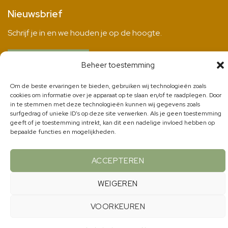
Nieuwsbrief
Schrijf je in en we houden je op de hoogte.
INSCHRIJVEN
Beheer toestemming
Om de beste ervaringen te bieden, gebruiken wij technologieën zoals
cookies om informatie over je apparaat op te slaan en/of te raadplegen. Door
in te stemmen met deze technologieën kunnen wij gegevens zoals
surfgedrag of unieke ID's op deze site verwerken. Als je geen toestemming
Copyright 2026 ©
HeelHuus
|
Privacyverklaring
| Ontwerp &
geeft of je toestemming intrekt, kan dit een nadelige invloed hebben op
bouw:
Reclamebureau Maakmeesters
bepaalde functies en mogelijkheden.
ACCEPTEREN
WEIGEREN
VOORKEUREN