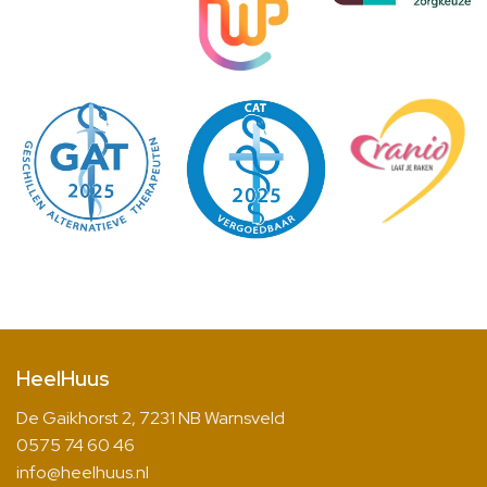
HeelHuus
De Gaikhorst 2, 7231 NB Warnsveld
0575 74 60 46
info@heelhuus.nl