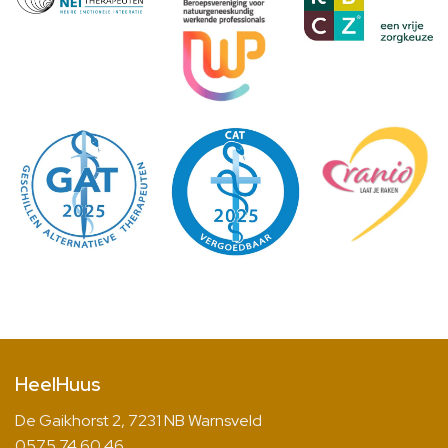
HeelHuus
De Gaikhorst 2, 7231 NB Warnsveld
0575 74 60 46