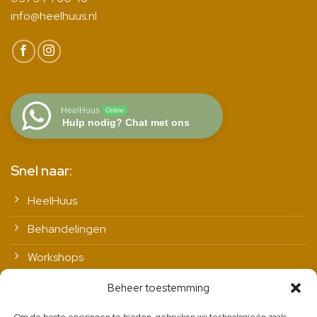
info@heelhuus.nl
HeelHuus
Online
Hulp nodig? Chat met ons
Snel naar:
HeelHuus
Behandelingen
Workshops
Vitale leefstijl
Beheer toestemming
Contact