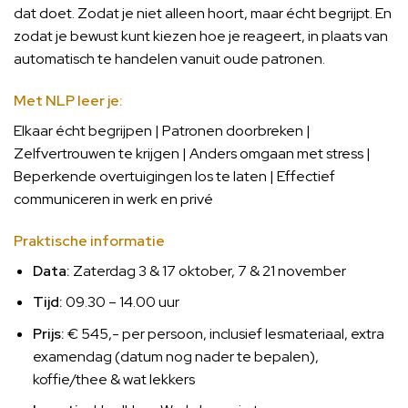
dat doet. Zodat je niet alleen hoort, maar écht begrijpt. En
zodat je bewust kunt kiezen hoe je reageert, in plaats van
automatisch te handelen vanuit oude patronen.
Met NLP leer je:
Elkaar écht begrijpen | Patronen doorbreken |
Zelfvertrouwen te krijgen | Anders omgaan met stress |
Beperkende overtuigingen los te laten | Effectief
communiceren in werk en privé
Praktische informatie
Data:
Zaterdag 3 & 17 oktober, 7 & 21 november
Tijd:
09.30 – 14.00 uur
Prijs:
€ 545,- per persoon, inclusief lesmateriaal, extra
examendag (datum nog nader te bepalen),
koffie/thee & wat lekkers