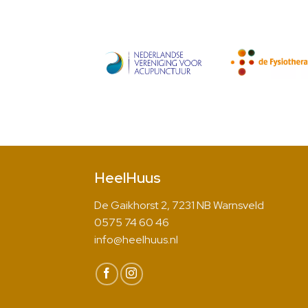
HeelHuus
De Gaikhorst 2, 7231 NB Warnsveld
0575 74 60 46
info@heelhuus.nl