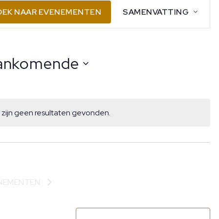
Evenement
OEK NAAR EVENEMENTEN
SAMENVATTING
weergaven
navigatie
ankomende
cteer
um
r zijn geen resultaten gevonden.
Bericht
NEMENTEN