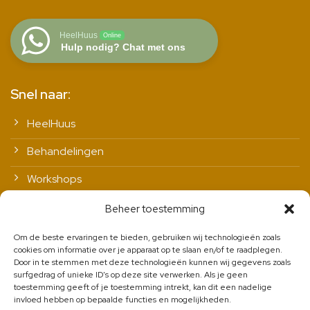
HeelHuus
Online
Hulp nodig? Chat met ons
Snel naar:
HeelHuus
Behandelingen
Workshops
Vitale leefstijl
Beheer toestemming
Contact
Om de beste ervaringen te bieden, gebruiken wij technologieën zoals
cookies om informatie over je apparaat op te slaan en/of te raadplegen.
Door in te stemmen met deze technologieën kunnen wij gegevens zoals
surfgedrag of unieke ID's op deze site verwerken. Als je geen
Nieuwsbrief
toestemming geeft of je toestemming intrekt, kan dit een nadelige
invloed hebben op bepaalde functies en mogelijkheden.
Schrijf je in en we houden je op de hoogte.