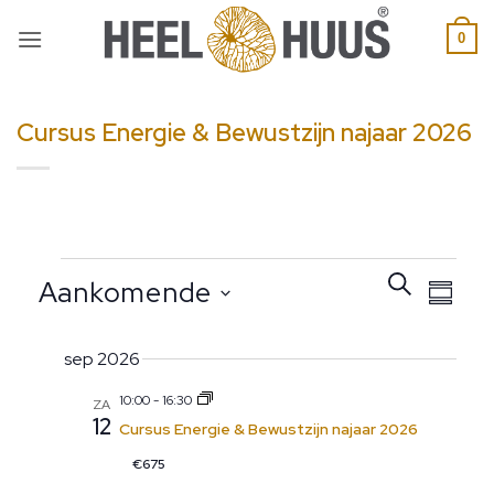
0
Cursus Energie & Bewustzijn najaar 2026
Evenement
Evene
ZOEKEN
Aankomende
SAMEN
Zoeken
weerg
en
naviga
Selecteer
weergeven
sep 2026
datum
navigatie
10:00
-
16:30
ZA
12
Cursus Energie & Bewustzijn najaar 2026
€675