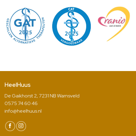
HeelHuus
De Gaikhorst 2, 7231 NB Warnsveld
0575 74 60 46
info@heelhuus.nl