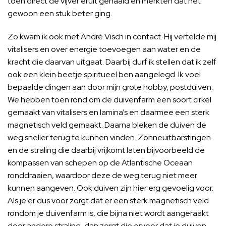
toen direct de vijver eruit gehaald en merkten dat het
gewoon een stuk beter ging.
Zo kwam ik ook met André Visch in contact. Hij vertelde mij
vitalisers en over energie toevoegen aan water en de
kracht die daarvan uitgaat. Daarbij durf ik stellen dat ik zelf
ook een klein beetje spiritueel ben aangelegd. Ik voel
bepaalde dingen aan door mijn grote hobby, postduiven.
We hebben toen rond om de duivenfarm een soort cirkel
gemaakt van vitalisers en lamina’s en daarmee een sterk
magnetisch veld gemaakt. Daarna bleken de duiven de
weg sneller terug te kunnen vinden. Zonneuitbarstingen
en de straling die daarbij vrijkomt laten bijvoorbeeld de
kompassen van schepen op de Atlantische Oceaan
ronddraaien, waardoor deze de weg terug niet meer
kunnen aangeven. Ook duiven zijn hier erg gevoelig voor.
Als je er dus voor zorgt dat er een sterk magnetisch veld
rondom je duivenfarm is, die bijna niet wordt aangeraakt
door andere straling, dan zorgt die ervoor dat je duiven