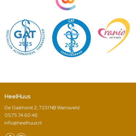
HeelHuus
De Gaikhorst 2, 7231 NB Warnsveld
0575 74 60 46
info@heelhuus.nl