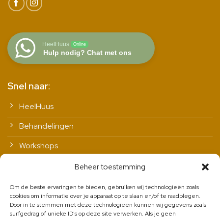
HeelHuus
Online
Hulp nodig? Chat met ons
Snel naar:
HeelHuus
Behandelingen
Workshops
Vitale leefstijl
Beheer toestemming
Contact
Om de beste ervaringen te bieden, gebruiken wij technologieën zoals
cookies om informatie over je apparaat op te slaan en/of te raadplegen.
Door in te stemmen met deze technologieën kunnen wij gegevens zoals
surfgedrag of unieke ID's op deze site verwerken. Als je geen
Nieuwsbrief