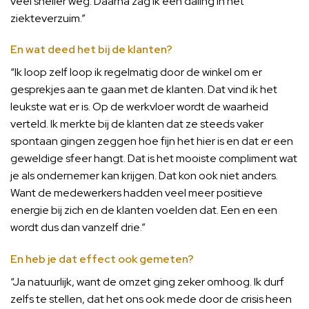
veel sneller weg. Daarna zag ik een daling in het
ziekteverzuim.”
En wat deed het bij de klanten?
“Ik loop zelf loop ik regelmatig door de winkel om er
gesprekjes aan te gaan met de klanten. Dat vind ik het
leukste wat er is. Op de werkvloer wordt de waarheid
verteld. Ik merkte bij de klanten dat ze steeds vaker
spontaan gingen zeggen hoe fijn het hier is en dat er een
geweldige sfeer hangt. Dat is het mooiste compliment wat
je als ondernemer kan krijgen. Dat kon ook niet anders.
Want de medewerkers hadden veel meer positieve
energie bij zich en de klanten voelden dat. Een en een
wordt dus dan vanzelf drie.”
En heb je dat effect ook gemeten?
“Ja natuurlijk, want de omzet ging zeker omhoog. Ik durf
zelfs te stellen, dat het ons ook mede door de crisis heen