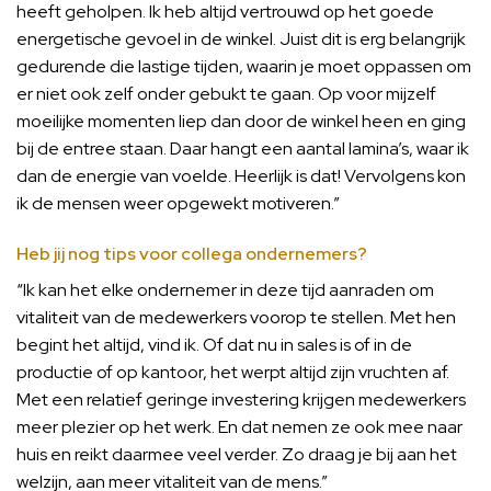
heeft geholpen. Ik heb altijd vertrouwd op het goede
energetische gevoel in de winkel. Juist dit is erg belangrijk
gedurende die lastige tijden, waarin je moet oppassen om
er niet ook zelf onder gebukt te gaan. Op voor mijzelf
moeilijke momenten liep dan door de winkel heen en ging
bij de entree staan. Daar hangt een aantal lamina’s, waar ik
dan de energie van voelde. Heerlijk is dat! Vervolgens kon
ik de mensen weer opgewekt motiveren.”
Heb jij nog tips voor collega ondernemers?
“Ik kan het elke ondernemer in deze tijd aanraden om
vitaliteit van de medewerkers voorop te stellen. Met hen
begint het altijd, vind ik. Of dat nu in sales is of in de
productie of op kantoor, het werpt altijd zijn vruchten af.
Met een relatief geringe investering krijgen medewerkers
meer plezier op het werk. En dat nemen ze ook mee naar
huis en reikt daarmee veel verder. Zo draag je bij aan het
welzijn, aan meer vitaliteit van de mens.”