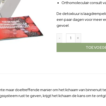
Orthomoleculair consult v
De detoxkuur is laagdrempeli
een paar dagen voor meer en
gevoel.
TOEVOEGE
hte maar doeltreffende manier om het lichaam van binnenuit te
ingssysteem rust te geven, krijgt het lichaam de kans om te ontgi