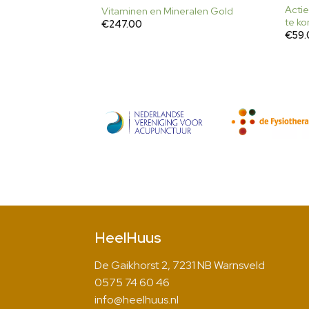
Actie
Detoxkuur
Vitaminen en Mineralen Gold
te ko
€
247.00
€
59
HeelHuus
De Gaikhorst 2, 7231 NB Warnsveld
0575 74 60 46
info@heelhuus.nl