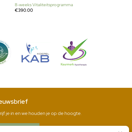
8-weeks Vitaliteitsprogramma
€
390.00
euwsbrief
rijf je in en we houden je op de hoogte.
INSCHRIJVEN