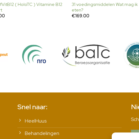
fVitB12 ( HoloTC ) Vitamine B12
31 voedingsmiddelen Wat mag ik
rt
eten?
.00
€
169.00
Snel naar:
Ni
Sch
HeelHuus
Behandelingen